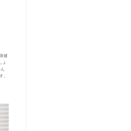
保健
しょ
せん
す。