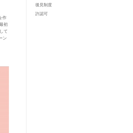
後見制度
許認可
を作
最初
して
ーン