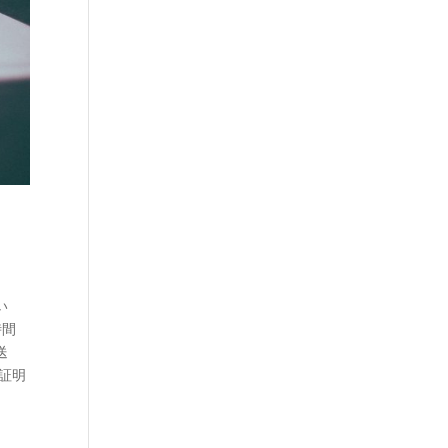
！
い
時間
送
証明