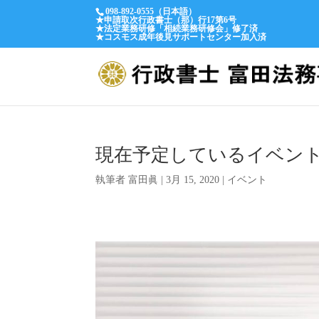
098-892-0555（日本語）
★申請取次行政書士（那）行17第6号
★法定業務研修「相続業務研修会」修了済
★コスモス成年後見サポートセンター加入済
現在予定しているイベン
執筆者
富田眞
|
3月 15, 2020
|
イベント