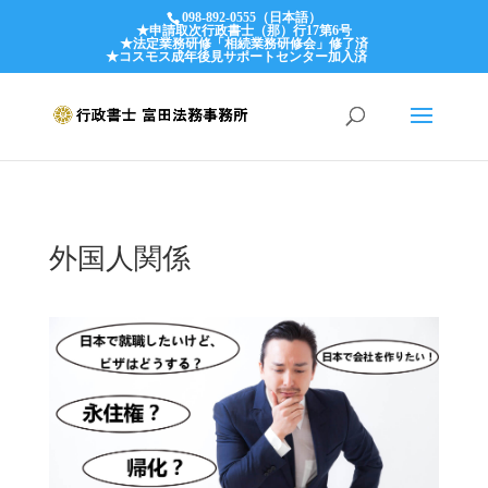
098-892-0555（日本語）
★申請取次行政書士（那）行17第6号
★法定業務研修「相続業務研修会」修了済
★コスモス成年後見サポートセンター加入済
外国人関係