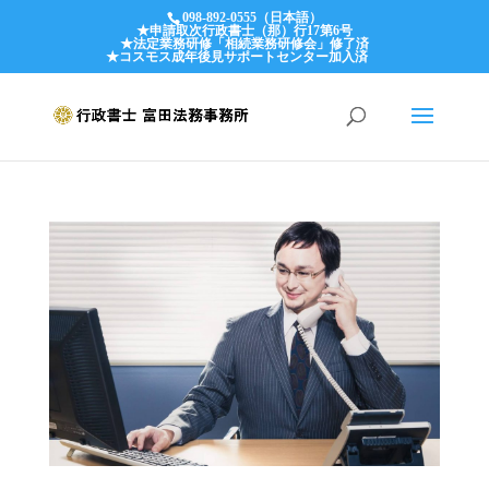
098-892-0555（日本語）
★申請取次行政書士（那）行17第6号
★法定業務研修「相続業務研修会」修了済
★コスモス成年後見サポートセンター加入済