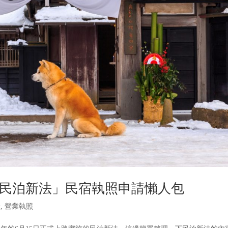
民泊新法」民宿執照申請懶人包
產
,
營業執照