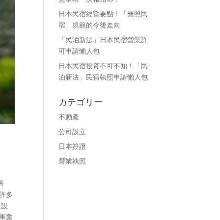
日本民宿經營要點！「無照民
宿」規範的今後走向
「民泊新法」日本民宿營業許
可申請懶人包
日本民宿投資不可不知！「民
泊新法」民宿執照申請懶人包
カテゴリー
不動產
公司設立
日本簽證
營業執照
著
許多
是設
事業