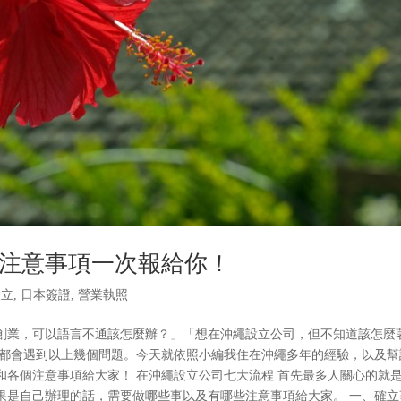
注意事項一次報給你！
設立
,
日本簽證
,
營業執照
創業，可以語言不通該怎麼辦？」「想在沖繩設立公司，但不知道該怎麼
必都會遇到以上幾個問題。今天就依照小編我住在沖繩多年的經驗，以及幫
和各個注意事項給大家！ 在沖繩設立公司七大流程 首先最多人關心的就
果是自己辦理的話，需要做哪些事以及有哪些注意事項給大家。 一、確立