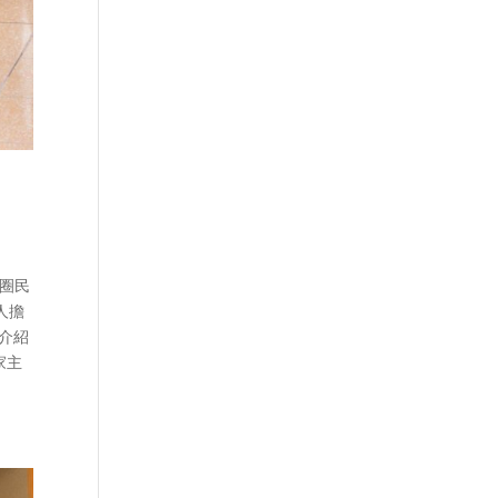
華圈民
人擔
介紹
家主