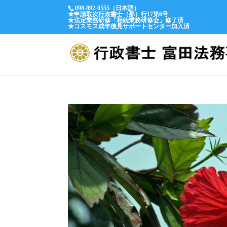
098-892-0555（日本語）
★申請取次行政書士（那）行17第6号
★法定業務研修「相続業務研修会」修了済
★コスモス成年後見サポートセンター加入済