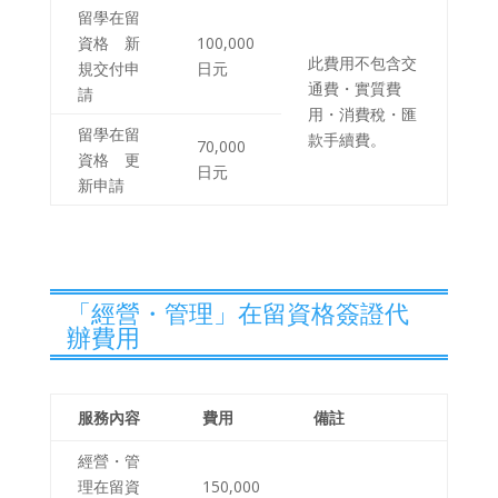
留學在留
資格 新
100,000
此費用不包含交
規交付申
日元
通費・實質費
請
用・消費稅・匯
留學在留
款手續費。
70,000
資格 更
日元
新申請
「經營・管理」在留資格簽證代
辦費用
服務內容
費用
備註
經營・管
理在留資
150,000