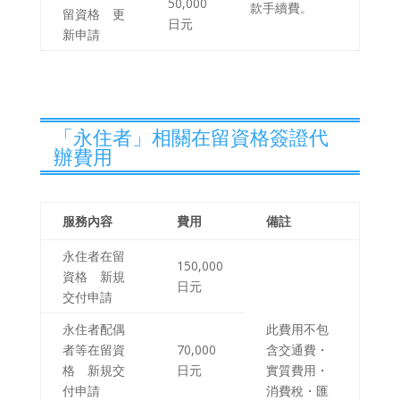
50,000
款手續費。
留資格 更
日元
新申請
「永住者」相關在留資格簽證代
辦費用
服務內容
費用
備註
永住者在留
150,000
資格 新規
日元
交付申請
永住者配偶
此費用不包
者等在留資
70,000
含交通費・
格 新規交
日元
實質費用・
付申請
消費稅・匯