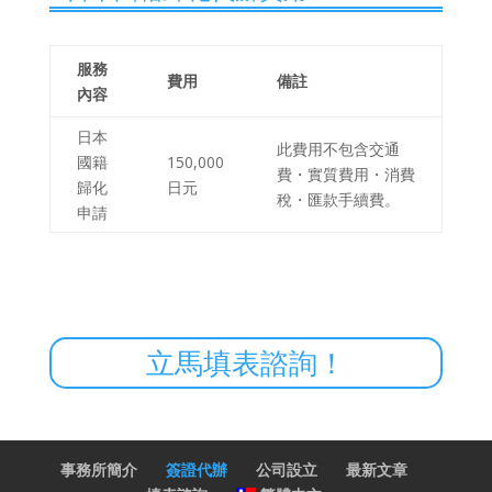
服務
費用
備註
內容
日本
此費用不包含交通
國籍
150,000
費・實質費用・消費
歸化
日元
稅・匯款手續費。
申請
立馬填表諮詢！
事務所簡介
簽證代辦
公司設立
最新文章