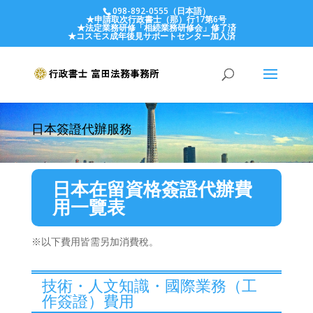
098-892-0555（日本語）
★申請取次行政書士（那）行17第6号
★法定業務研修「相続業務研修会」修了済
★コスモス成年後見サポートセンター加入済
日本簽證代辦服務
日本在留資格簽證代辦費
用一覽表
※以下費用皆需另加消費稅。
技術・人文知識・國際業務（工
作簽證）費用