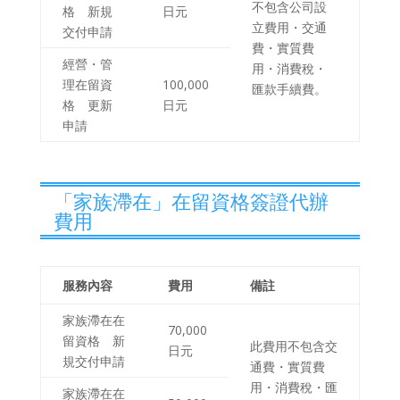
不包含公司設
格 新規
日元
立費用・交通
交付申請
費・實質費
經營・管
用・消費稅・
理在留資
100,000
匯款手續費。
格 更新
日元
申請
「家族滯在」在留資格簽證代辦
費用
服務內容
費用
備註
家族滯在在
70,000
留資格 新
此費用不包含交
日元
規交付申請
通費・實質費
用・消費稅・匯
家族滯在在